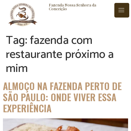
Fazenda Nossa Senhora da
Conceição
Tag:
fazenda com
ISTÓRIA
BLOG
CONTATO
restaurante próximo a
mim
ALMOÇO NA FAZENDA PERTO DE
SÃO PAULO: ONDE VIVER ESSA
EXPERIÊNCIA