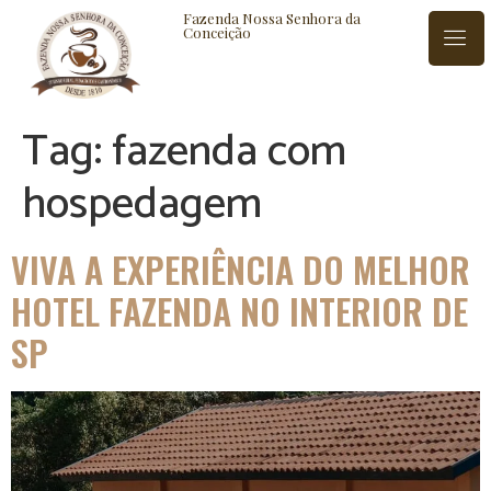
Fazenda Nossa Senhora da
Conceição
Tag:
fazenda com
ISTÓRIA
BLOG
CONTATO
hospedagem
VIVA A EXPERIÊNCIA DO MELHOR
HOTEL FAZENDA NO INTERIOR DE
SP