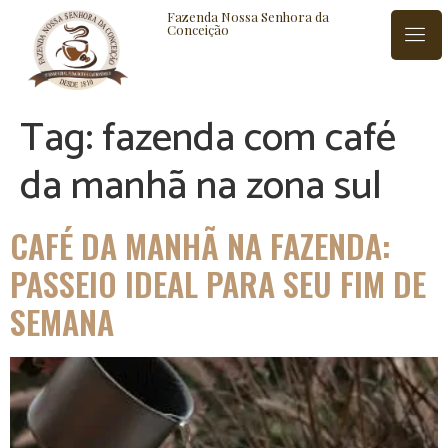
Fazenda Nossa Senhora da
Conceição
Tag:
fazenda com café
ISTÓRIA
BLOG
CONTATO
da manhã na zona sul
CAFÉ DA MANHÃ NA FAZENDA:
PASSEIO IDEAL PARA SEU FIM DE
SEMANA