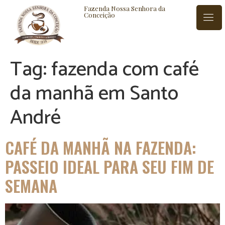
Fazenda Nossa Senhora da
Conceição
Tag:
fazenda com café
ISTÓRIA
BLOG
CONTATO
da manhã em Santo
André
CAFÉ DA MANHÃ NA FAZENDA:
PASSEIO IDEAL PARA SEU FIM DE
SEMANA