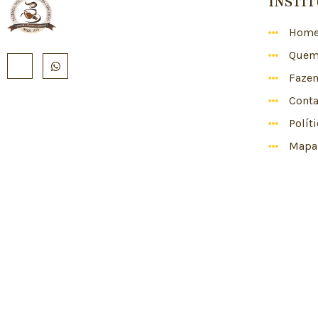
INSTI
Hom
Quem
Faze
Conta
Polít
Mapa 