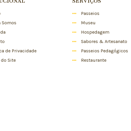
TUCIONAL
SERVIÇOS
e
Passeios
 Somos
Museu
nda
Hospedagem
to
Sabores & Artesanato
ica de Privacidade
Passeios Pedagógicos
do Site
Restaurante