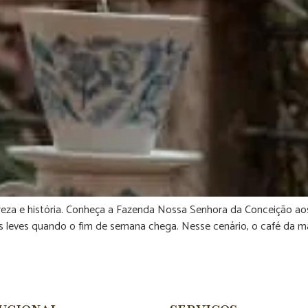
eza e história. Conheça a Fazenda Nossa Senhora da Conceição aos 
s leves quando o fim de semana chega. Nesse cenário, o café da