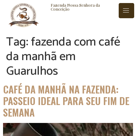
Fazenda Nossa Senhora da
Conceição
Tag:
fazenda com café
ISTÓRIA
BLOG
CONTATO
da manhã em
Guarulhos
CAFÉ DA MANHÃ NA FAZENDA:
PASSEIO IDEAL PARA SEU FIM DE
SEMANA