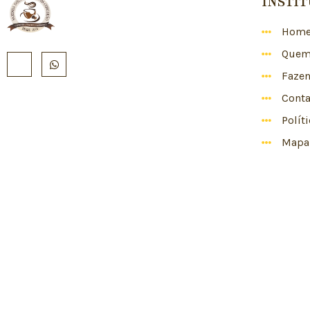
INSTI
Hom
Quem
Faze
Conta
Polít
Mapa 