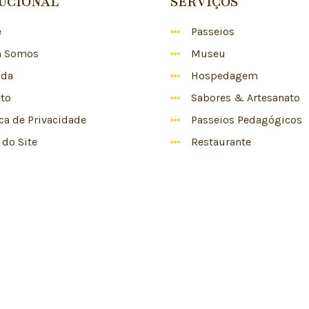
TUCIONAL
SERVIÇOS
e
Passeios
 Somos
Museu
nda
Hospedagem
to
Sabores & Artesanato
ica de Privacidade
Passeios Pedagógicos
do Site
Restaurante