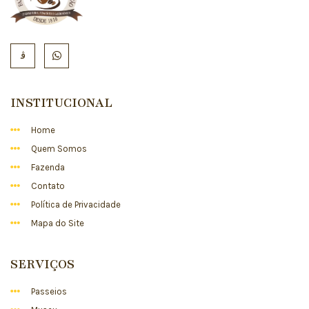
INSTITUCIONAL
Home
Quem Somos
Fazenda
Contato
Política de Privacidade
Mapa do Site
SERVIÇOS
Passeios