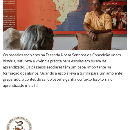
Os passeios escolares na Fazenda Nossa Senhora da Conceição unem
história, natureza e vivência prática para escolas em busca de
aprendizado. Os passeios escolares têm um papel importante na
formação dos alunos. Quando a escola leva a turma para um ambiente
preparado, o conteúdo sai do papel e ganha contexto. Isso torna o
aprendizado mais […]