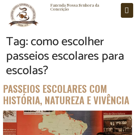
Fazenda Nossa Senhora da
Conceição
Tag:
como escolher
ISTÓRIA
BLOG
CONTATO
passeios escolares para
escolas?
PASSEIOS ESCOLARES COM
HISTÓRIA, NATUREZA E VIVÊNCIA