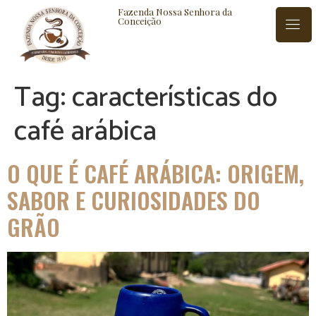
Fazenda Nossa Senhora da
Conceição
Tag:
características do
ISTÓRIA
BLOG
CONTATO
café arábica
O QUE É CAFÉ ARÁBICA: ORIGEM,
SABOR E CURIOSIDADES DO
GRÃO