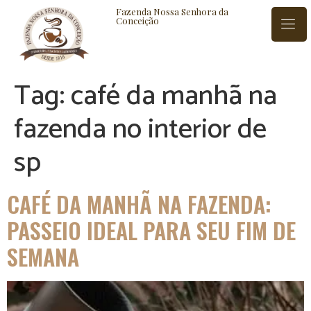
Fazenda Nossa Senhora da
Conceição
Tag:
café da manhã na
ISTÓRIA
BLOG
CONTATO
fazenda no interior de
sp
CAFÉ DA MANHÃ NA FAZENDA:
PASSEIO IDEAL PARA SEU FIM DE
SEMANA