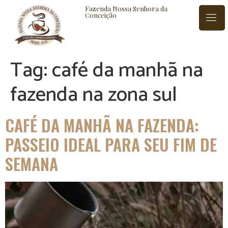
Fazenda Nossa Senhora da
Conceição
Tag:
café da manhã na
ISTÓRIA
BLOG
CONTATO
fazenda na zona sul
CAFÉ DA MANHÃ NA FAZENDA:
PASSEIO IDEAL PARA SEU FIM DE
SEMANA