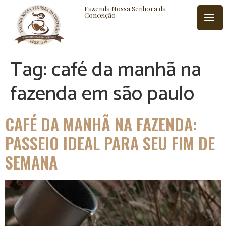
Fazenda Nossa Senhora da
Conceição
Tag:
café da manhã na
ISTÓRIA
BLOG
CONTATO
fazenda em são paulo
CAFÉ DA MANHÃ NA FAZENDA:
PASSEIO IDEAL PARA SEU FIM DE
SEMANA