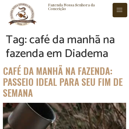
Fazenda Nossa Senhora da
Conceição
Tag:
café da manhã na
ISTÓRIA
BLOG
CONTATO
fazenda em Diadema
CAFÉ DA MANHÃ NA FAZENDA:
PASSEIO IDEAL PARA SEU FIM DE
SEMANA