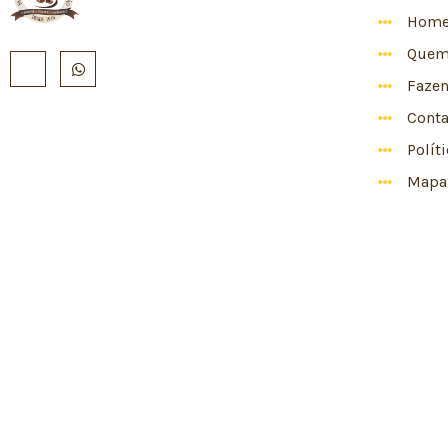
Hom
Quem
Faze
Conta
Polít
Mapa 