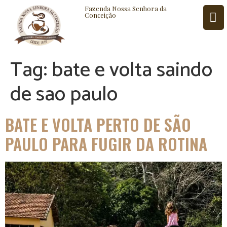
Fazenda Nossa Senhora da
Conceição
Tag:
bate e volta saindo
ISTÓRIA
BLOG
CONTATO
de sao paulo
BATE E VOLTA PERTO DE SÃO
PAULO PARA FUGIR DA ROTINA