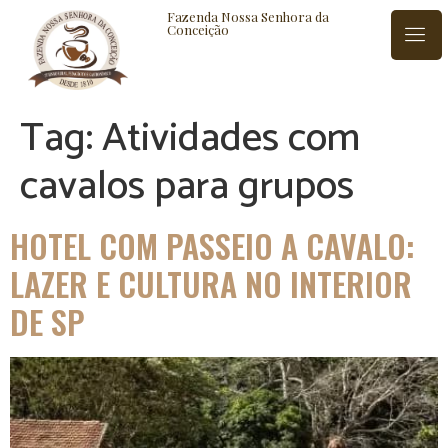
Fazenda Nossa Senhora da
Conceição
Tag:
Atividades com
ISTÓRIA
BLOG
CONTATO
cavalos para grupos
HOTEL COM PASSEIO A CAVALO:
LAZER E CULTURA NO INTERIOR
DE SP