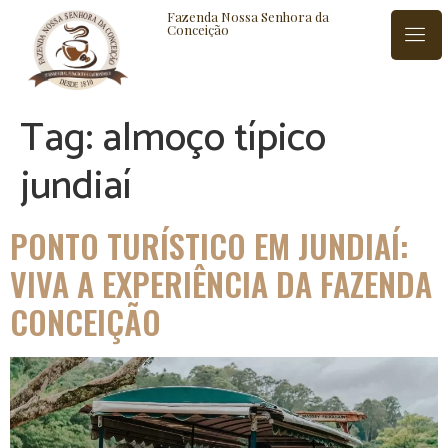
Fazenda Nossa Senhora da
Conceição
Tag:
almoço típico
ISTÓRIA
BLOG
CONTATO
jundiaí
PONTO TURÍSTICO EM JUNDIAÍ:
VIVA A EXPERIÊNCIA DA FAZENDA
CONCEIÇÃO