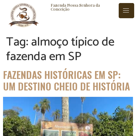
Fazenda Nossa Senhora da
Conceição
Tag:
almoço típico de
ISTÓRIA
BLOG
CONTATO
fazenda em SP
FAZENDAS HISTÓRICAS EM SP:
UM DESTINO CHEIO DE HISTÓRIA