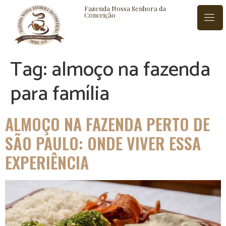
Fazenda Nossa Senhora da
Conceição
Tag:
almoço na fazenda
ISTÓRIA
BLOG
CONTATO
para família
ALMOÇO NA FAZENDA PERTO DE
SÃO PAULO: ONDE VIVER ESSA
EXPERIÊNCIA