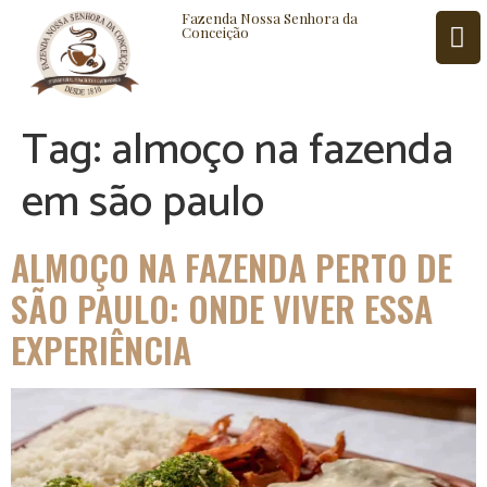
Fazenda Nossa Senhora da
Conceição
Tag:
almoço na fazenda
ISTÓRIA
BLOG
CONTATO
em são paulo
ALMOÇO NA FAZENDA PERTO DE
SÃO PAULO: ONDE VIVER ESSA
EXPERIÊNCIA