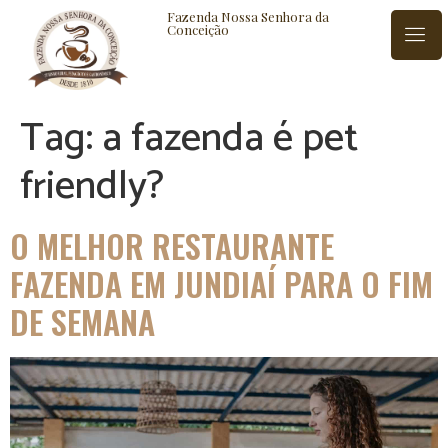
Fazenda Nossa Senhora da
Conceição
Tag:
a fazenda é pet
ISTÓRIA
BLOG
CONTATO
friendly?
O MELHOR RESTAURANTE
FAZENDA EM JUNDIAÍ PARA O FIM
DE SEMANA