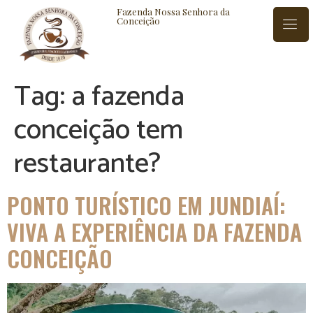
Fazenda Nossa Senhora da
Conceição
Tag:
a fazenda
ISTÓRIA
BLOG
CONTATO
conceição tem
restaurante?
PONTO TURÍSTICO EM JUNDIAÍ:
VIVA A EXPERIÊNCIA DA FAZENDA
CONCEIÇÃO