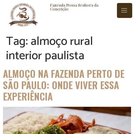
Fazenda Nossa Senhora da
Conceição
Tag:
almoço rural
ISTÓRIA
BLOG
CONTATO
interior paulista
ALMOÇO NA FAZENDA PERTO DE
SÃO PAULO: ONDE VIVER ESSA
EXPERIÊNCIA